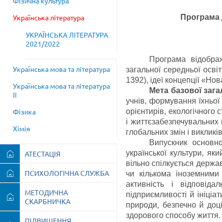
Фізична культура
Програма 
Українська література
УКРАЇНСЬКА ЛІТЕРАТУРА
2021/2022
Програма відображ
Українська мова та література
загальної середньої освіт
1392), ідеї концепції «Нов
Українська мова та література
Мета базової зага
ІІ
учнів, формування їхньої 
орієнтирів, екологічного 
Фізика
і життєзабезпечувальних 
Хімія
глобальних змін і викликів
Випускник основно
української культури, як
АТЕСТАЦІЯ
вільно спілкується держав
ПСИХОЛОГІЧНА СЛУЖБА
чи кількома іноземними
активність і відповід
МЕТОДИЧНА
підприємливості й ініціа
СКАРБНИЧКА
природи, безпечно й доці
здорового способу життя.
ПІДВИЩЕННЯ