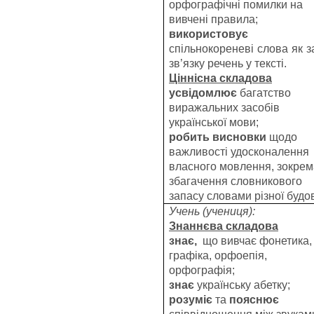
орфографічні помилки на
вивчені правила;
використовує
спільнокореневі слова як з
зв’язку речень у тексті.
Ціннісна складова
усвідомлює
багатство
виражальних засобів
української мови;
робить висновки
щодо
важливості удосконалення
власного мовлення, зокрем
збагачення словникового
запасу словами різної будо
Учень (учениця):
Знаннєва складова
знає,
що вивчає фонетика,
графіка, орфоепія,
орфографія;
знає
українську абетку;
розуміє
та
пояснює