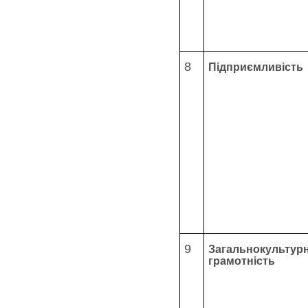
8
Підприємливість
9
Загальнокультур
грамотність