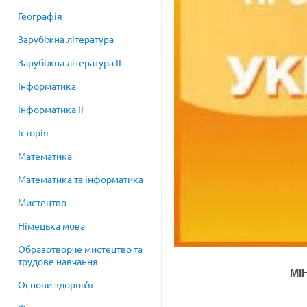
Географія
Зарубіжна література
Зарубіжна література ІІ
Інформатика
Інформатика ІІ
Історія
Математика
Математика та інформатика
Мистецтво
Німецька мова
Образотворче мистецтво та
трудове навчання
МІ
Основи здоров'я