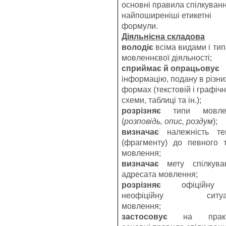
основні правила спілкуванн
найпоширеніші етикетні
формули.
Діяльнісна складова
володіє
всіма видами і ти
мовленнєвої діяльності;
сприймає й опрацьовує
інформацію, подану в різни
формах (текстовій і графічн
схеми, таблиці та ін.);
розрізняє
типи мовле
(
розповідь, опис
,
роздум
);
визначає
належність тек
(фрагменту) до певного 
мовлення;
визначає
мету спілкуван
адресата мовлення;
розрізняє
офіційну
неофіційну ситуа
мовлення;
застосовує
на практ