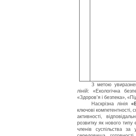
З метою увиразне
ліній: «Екологічна безп
«Здоров’я і безпека», «Пі
Наскрізна лінія
«
ключові компетентності, 
активності, відповідаль
розвитку як нового типу 
членів суспільства за
середовища, готовності