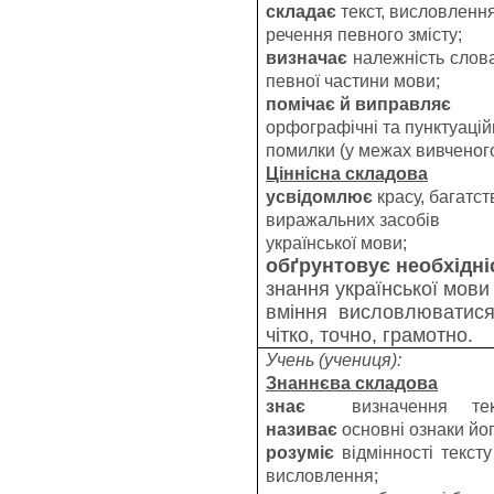
складає
текст, висловлення
речення певного змісту;
визначає
належність слов
певної частини мови;
помічає й виправляє
орфографічні та пунктуацій
помилки (у межах вивченого
Ціннісна складова
усвідомлює
красу, багатст
виражальних засобів
української мови;
обґрунтовує необхідні
знання української мови
вміння
висловлюватис
чітко, точно, грамотно.
Учень (учениця):
Знаннєва складова
знає
визначення тек
називає
основні ознаки йог
розуміє
відмінності тексту
висловлення;