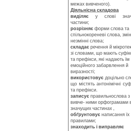
межах вивченого).
Діяльнісна складова
виділяє
у слові знач
частини;
розрізняє
форми слова та
спільнокореневі слова, змін
незмінні слова;
складає
речення й мікроте
зі словами, що мають суфік
та префікси, які надають їм
емоційного забарвлення й
виразності;
використовує
доцільно сл
що містять антонімічні суф
та префікси.
записує
правильнослова з
вивче- ними орфограмами 
значущих частинах ,
обґрунтовує
написання їх
правилами;
знаходить і виправляє