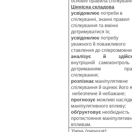
основні правила спілкуванн
Ціннісна складова
усвідомлює
потреби в
спілкуванні, знанні правил
спілкування та вмінні
дотримуватися їх;
усвідомлює
потребу
уважного й поважливого
ставлення до співрозмовни
аналізує й здійс
внутрішній самоконтроль
дотриманням пра
спілкування;
розпізнає
маніпулятивне
спілкування й оцінює його 
небезпечне й небажане;
прогнозує
можливі наслід
маніпулятивного впливу;
обґрунтовує
необхідність
протистояння маніпулятив
впливам.
Учень (учениця):