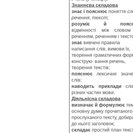
Знаннєва складова
знає і пояснює
поняття
сл
речення, текст
;
розуміє й пояс
відмінності між словом
реченням, реченням і текст
знає
вивчені правила
написання слів, вимови їх,
творення граматичних фор
конструю- вання речень,
творення текстів;
пояснює
лексичне значе
слів;
наводить приклади
слі
різних частин мови.
Діяльнісна складова
визначає й формулює
те
основну думку прочитаного
прослуханого тексту, добир
до нього заголовок;
складає
простий план текст