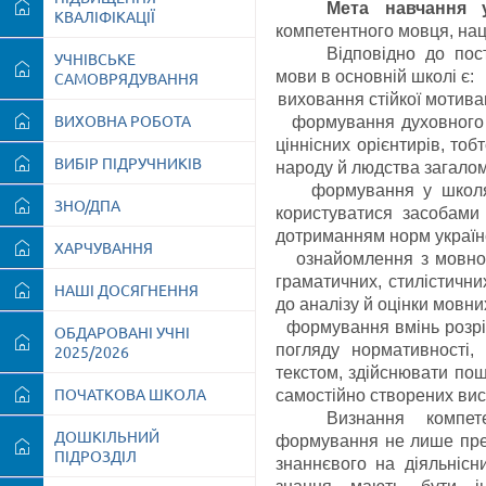
Мета
навчання
КВАЛІФІКАЦІЇ
компетентного мовця, наці
Відповідно до пос
УЧНІВСЬКЕ
мови в основній школі є:
САМОВРЯДУВАННЯ
·
виховання стійкої мотива
ВИХОВНА РОБОТА
·
формування духовного с
ціннісних орієнтирів, то
ВИБІР ПІДРУЧНИКІВ
народу й людства загалом
·
формування у школя
ЗНО/ДПА
користуватися засобами
дотриманням норм українс
ХАРЧУВАННЯ
·
ознайомлення з мовно
граматичних, стилістични
НАШІ ДОСЯГНЕННЯ
до аналізу й оцінки мовни
·
формування вмінь розріз
ОБДАРОВАНІ УЧНІ
погляду нормативності, 
2025/2026
текстом, здійснювати пош
ПОЧАТКОВА ШКОЛА
самостійно створених висл
Визнання компет
ДОШКІЛЬНИЙ
формування не лише пред
ПІДРОЗДІЛ
знаннєвого на діяльнісни