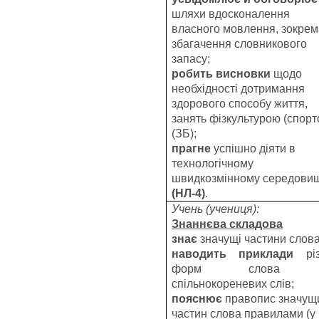
шляхи вдосконалення
власного мовлення, зокрем
збагачення словникового
запасу;
робить висновки
щодо
необхідності дотримання
здорового способу життя,
занять фізкультурою (спорт
(ЗБ);
прагне
успішно діяти в
технологічному
швидкозмінному середови
(НЛ-4)
.
Учень (учениця):
Знаннєва складова
знає
значущі частини слова
наводить приклади
різ
форм слова 
спільнокореневих слів;
пояснює
правопис значущ
частин слова правилами (у