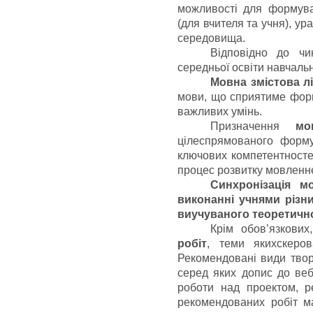
можливості для формува
(для вчителя та учня), у
середовища.
Відповідно до чи
середньої освіти навчаль
Мовна змістова лі
мови, що сприятиме форм
важливих умінь.
Призначення
мо
цілеспрямованого форм
ключових компетентностей
процес розвитку мовленнє
Синхронізація м
виконанні учнями різн
виучуваного теоретично
Крім обов’язкових
робіт
, теми яких
скеро
Рекомендовані види твор
серед яких допис до веб-
роботи над проектом, р
рекомендованих робіт ма