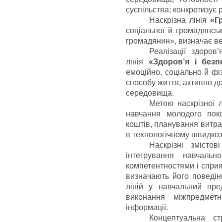
суспільства; конкретизує 
Наскрізна лінія
«Г
соціальної й громадянськ
громадянин», визначає ве
Реалізації здоров
лінія
«Здоров’я і без
емоційно, соціально й ф
способу життя, активно д
середовища.
Метою наскрізної л
навчання молодого поко
коштів, планування витра
в технологічному швидко
Наскрізні змісто
інтегрування навчаль
компетентностями і сприя
визначають його поведін
ліній у навчальний пре
виконання міжпредмет
інформації.
Концептуальна ст