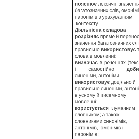
пояснює
лексичні значенн
багатозначних слів, омонімі
паронімів з урахуванням
контексту.
Діяльнісна складова
розрізняє
пряме й перено
значення багатозначних слі
правильно
використовує
т
слова в мовленні;
визначає
в реченнях (текс
і самостійно
доби
синоніми, антоніми,
використовує
доцільно й
правильно синоніми, антон
в усному й писемному
мовленні;
користується
тлумачним
словником; а також
словниками синонімів,
антонімів, омонімів і
паронімів;