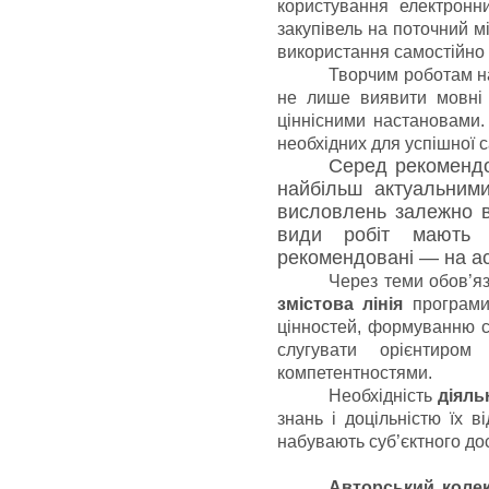
користування електронн
закупівель на поточний міс
використання самостійно 
Творчим роботам н
не лише виявити мовні 
ціннісними настановами.
необхідних для успішної са
Серед рекомендов
найбільш актуальним
висловлень залежно ві
види робіт мають 
рекомендовані — на ас
Через теми обов’я
змістова лінія
програми.
цінностей, формуванню св
слугувати орієнтиро
компетентностями.
Необхідність
діяльн
знань і доцільністю їх в
набувають суб’єктного дос
Авторський коле