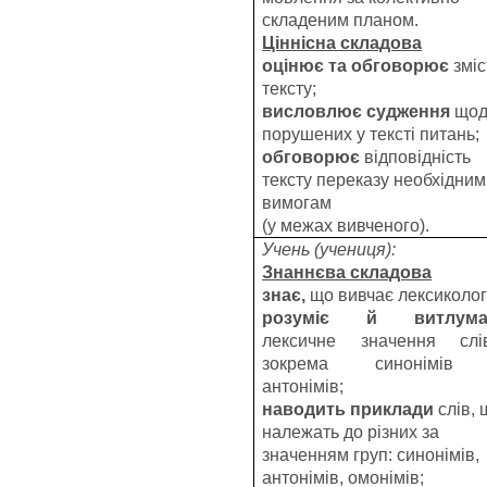
складеним планом.
Ціннісна складова
оцінює та обговорює
зміс
тексту;
висловлює судження
щод
порушених у тексті питань;
обговорює
відповідність
тексту переказу необхідним
вимогам
(у межах вивченого).
Учень (учениця):
Знаннєва складова
знає,
що вивчає лексиколог
розуміє й витлума
лексичне значення слів
зокрема синонімів
антонімів;
наводить приклади
слів, 
належать до різних за
значенням груп: синонімів,
антонімів, омонімів;