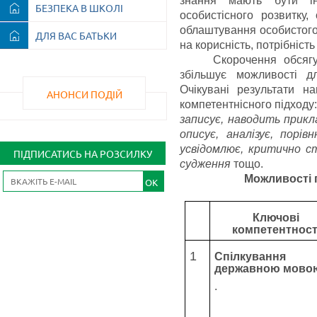
знання мають бути ін
БЕЗПЕКА В ШКОЛІ
особистісного розвитку,
облаштування особистого 
ДЛЯ ВАС БАТЬКИ
на корисність, потрібніст
Скорочення обсягу
збільшує можливості д
Очікувані результати н
АНОНСИ ПОДІЙ
компетентнісного підходу
записує, наводить прикл
описує, аналізує, порів
усвідомлює, критично ст
ПІДПИСАТИСЬ НА РОЗСИЛКУ
судження
тощо
.
Можливості 
OK
Ключові
компетентност
1
Спілкування
державною мово
.