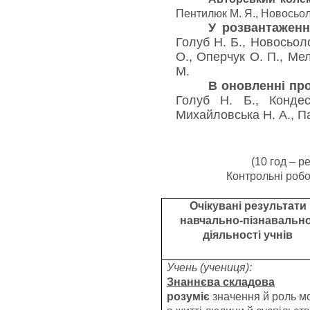
Пентилюк М. Я., Новосьолов
У розвантаженн
Голуб Н. Б., Новосьоло
О., Оперчук О. П., Мел
М.
В оновленні пр
Голуб Н. Б., Конде
Михайловська Н. А., Па
(10 год – р
Контрольні робо
Очікувані результати
навчально-пізнавально
діяльності учнів
Учень (учениця):
Знаннєва складова
розуміє
значення й роль м