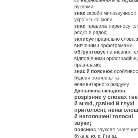
співвідношення між звукам
буквами;
знає
засоби милозвучності
української мови;
знає
правила переносу слі
рядка в рядок;
записує
правильно слова з
вивченими орфограмами;
обґрунтовує
написання сл
відповідними орфографічн
правилами;
знає й пояснює
особливос
будови розповіді та
елементарного роздуму.
Діяльнісна складова
розрізняє
у словах тве
й м’які, дзвінкі й глухі
приголосні, ненаголош
й наголошені голосні
звуки;
пояснює
звукове значення
букв
я, ю, є, ї
та
щ
;