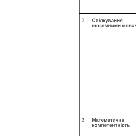
2
Спілкування
іноземними мова
3
Математична
компетентність