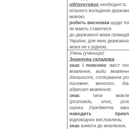
обґрунтовує
необхідність
вільного володіння держа
мовою;
робить висновки
щодо тог
як мають ставитися
до державної мови громад
України, для яких державна
мова не є рідною.
Учень (учениця):
Знаннєва складова
знає і пояснює
зміст по
мовлення, види мовленн
діяльності, спілкування ус
писемне, монолог, діал
адресат мовлення;
знає
типи мовле
(
розповідь, опис
,
розд
оцінка (предмета, яви
наводить прикл
відповідних висловлень;
знає
вимоги до мовлення,