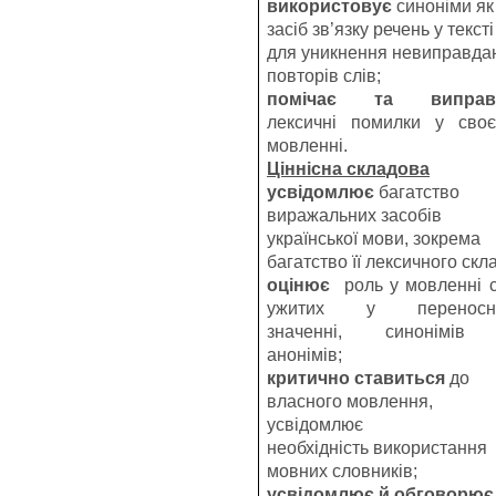
використовує
синоніми як
засіб зв’язку речень у тексті
для уникнення невиправда
повторів слів;
помічає та виправ
лексичні помилки у сво
мовленні.
Ціннісна складова
усвідомлює
багатство
виражальних засобів
української мови, зокрема
багатство її лексичного скл
оцінює
роль у мовленні с
ужитих у переносн
значенні, синонімів
анонімів;
критично ставиться
до
власного мовлення,
усвідомлює
необхідність використання
мовних словників;
усвідомлює й обговорює