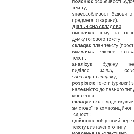
пояснює
особливості будо
тексту;
знає
особливості будови о
предмета (тварини).
Діяльнісна складова
визначає
тему та осно
думку готового тексту;
складає
план тексту (прост
визначає
ключові слов
тексті;
аналізує
будову текс
виділяє
зачин, осно
частину
та
кінцівку
;
розрізняє
тексти (уривки) з
належністю до певного тип
мовлення;
складає
текст, додержуючи
змістової та композиційної
єдності;
здійснює
вибірковий пере
тексту визначеного типу
мовлення за колективно