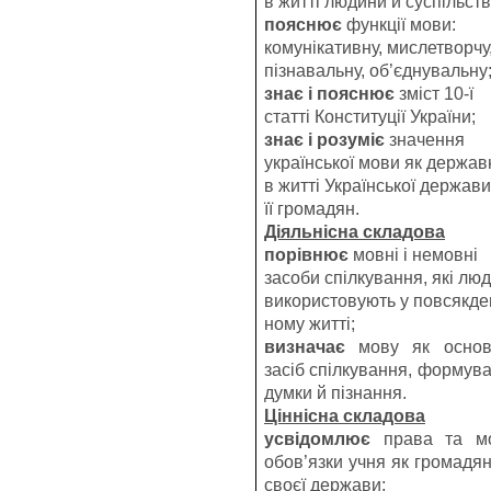
в житті людини й суспільств
пояснює
функції мови:
комунікативну, мислетворчу
пізнавальну, об’єднувальну
знає і пояснює
зміст 10-ї
статті Конституції України;
знає і розуміє
значення
української мови як держав
в житті Української держави
її громадян.
Діяльнісна складова
порівнює
мовні і немовні
засоби спілкування, які лю
використовують у повсякде
ному житті;
визначає
мову як
основ
засіб спілкування, формув
думки й пізнання.
Ціннісна складова
усвідомлює
права та м
обов’язки учня як громадя
своєї держави;