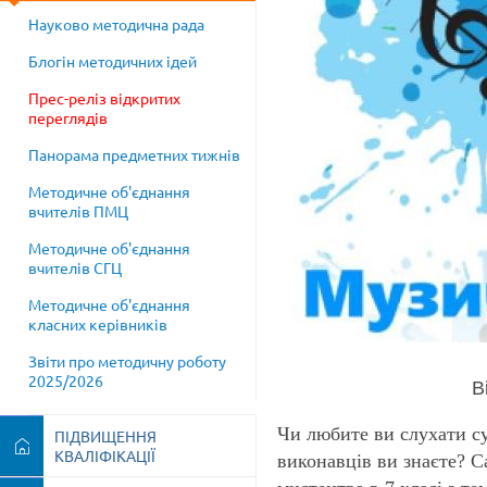
Науково методична рада
Блогін методичних ідей
Прес-реліз відкритих
переглядів
Панорама предметних тижнів
Методичне об'єднання
вчителів ПМЦ
Методичне об'єднання
вчителів СГЦ
Методичне об'єднання
класних керівників
Звіти про методичну роботу
2025/2026
Ві
Чи любите ви слухати с
ПІДВИЩЕННЯ
КВАЛІФІКАЦІЇ
виконавців ви знаєте? С