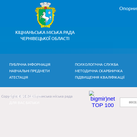
Опорни
ПУБЛІЧНА ІНФОРМАЦІЯ
ПСИХОЛОГІЧНА СЛУЖБА
НАВЧАЛЬНІ ПРЕДМЕТИ
МЕТОДИЧНА СКАРБНИЧКА
АТЕСТАЦІЯ
ПІДВИЩЕННЯ КВАЛІФІКАЦІЇ
Copyright © 2026 Кіцманська міська рада
БЕЗПЕКА В ШКОЛІ
ДЛЯ ВАС БАТЬКИ