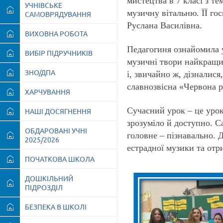
мистецтва в 7 класі з т
УЧНІВСЬКЕ
музичну вітальню. ЇЇ г
САМОВРЯДУВАННЯ
Руслана Василівна.
ВИХОВНА РОБОТА
Педагогиня ознайомила 
ВИБІР ПІДРУЧНИКІВ
музичні твори найкращих
ЗНО/ДПА
і, звичайно ж, дізналися
славнозвісна «Червона 
ХАРЧУВАННЯ
Сучасний урок – це урок
НАШІ ДОСЯГНЕННЯ
зрозуміло й доступно. Са
ОБДАРОВАНІ УЧНІ
головне – пізнавально. 
2025/2026
естрадної музики та отр
ПОЧАТКОВА ШКОЛА
ДОШКІЛЬНИЙ
ПІДРОЗДІЛ
БЕЗПЕКА В ШКОЛІ