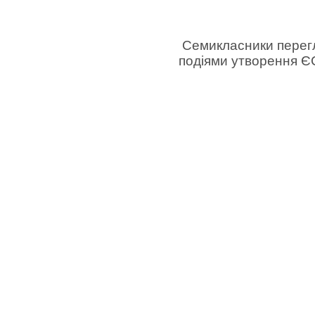
Семикласники перегл
подіями утворення ЄС