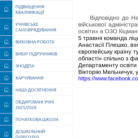
ПІДВИЩЕННЯ
КВАЛІФІКАЦІЇ
Відповідно до Н
військової адміністра
УЧНІВСЬКЕ
САМОВРЯДУВАННЯ
освіти»
в ОЗО Кіцман
5 травня команда ліце
ВИХОВНА РОБОТА
Анастасії Плешко, вз
європейську країну ту
ВИБІР ПІДРУЧНИКІВ
області» спільно з фа
Департаменту освіти 
ЗНО/ДПА
Вікторію Мельничук, 
ХАРЧУВАННЯ
https://www.facebook
НАШІ ДОСЯГНЕННЯ
ОБДАРОВАНІ УЧНІ
2025/2026
ПОЧАТКОВА ШКОЛА
ДОШКІЛЬНИЙ
ПІДРОЗДІЛ