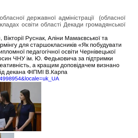
обласної державної адміністрації (обласної
кладах освіти області Декади громадянської
, Вікторії Руснак, Аліни Мамаєвської та
ормінгу для старшокласників «Як побудувати
дипломної педагогічної освіти Чернівецької
носин ЧНУ ім.
Ю. Федьковича за підтримки
еативність, а кращим доповідачем визнано
від декана ФІПМІ В.Карпа
24998954&locale=uk_UA