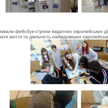
вали фейсбук-стрінки видатних європейських діяч
ати життя та діяльність найвідоміших європейськ