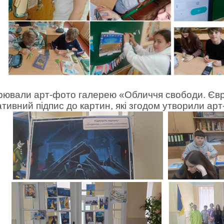
орювали арт-фото галерею «Обличчя свободи. Європ
тивний підпис до картин, які згодом утворили арт