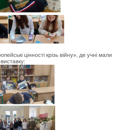
ейські цінності крізь війну», де учні мали
-виставку: