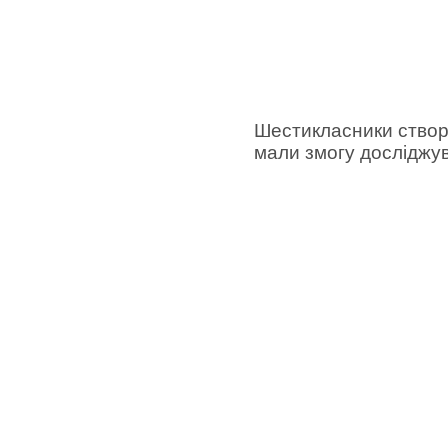
Шестикласники створю
мали змогу досліджув