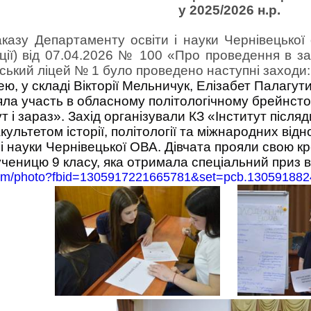
у 2025/2026 н.р.
аказу
Департаменту освіти і науки Чернівецької 
ції)
від 07.04.2026 №
100 «Про проведення в за
ський ліцей № 1 було проведено наступні заходи:
ю, у складі Вікторії Мельничук, Елізабет Палагути
яла участь в обласному політологічному брейнст
т і зараз». Захід організували КЗ «Інститут після
культетом історії, політології та міжнародних від
і науки Чернівецької ОВА.
Дівчата прояли свою кр
ученицю 9 класу, яка отримала спеціальний приз 
.com/photo?fbid=1305917221665781&set=pcb.13059188