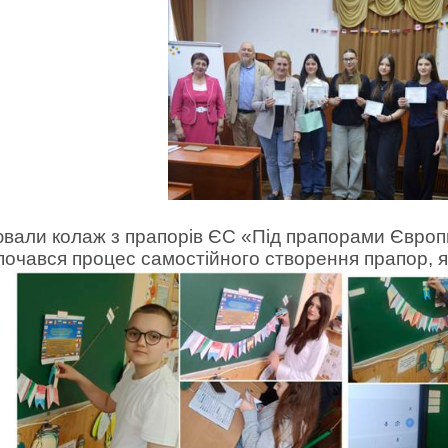
рювали колаж з прапорів ЄС «Під прапорами Європи
зпочався процес самостійного створення прапор, я