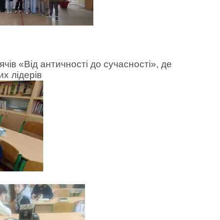
ів «Від античності до сучасності», де
их лідерів